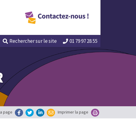
Rechercher
sur le site
01 79 97 28 55
R
la page
Imprimer la page