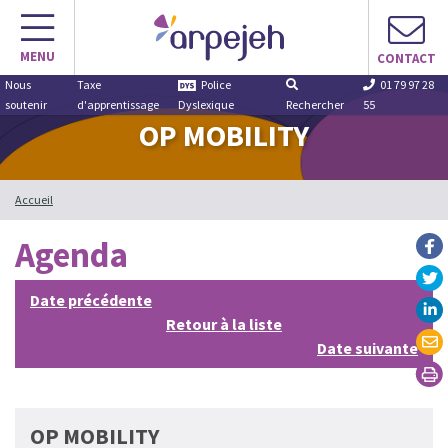
Aller
au
MENU
contenu
CONTACT
Nous
Taxe
Police
01 79 97 28
soutenir
d'apprentissage
Dyslexique
Rechercher
55
OP MOBILITY
Accueil
Agenda
Date précédente
Retour à la liste
Date suivante
OP MOBILITY