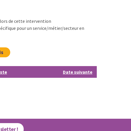
lors de cette intervention
écifique pour un service/métier/secteur en
is
iste
Date suivante
sletter !