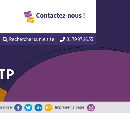
Rechercher
sur le site
01 79 97 28 55
TP
la page
Imprimer la page