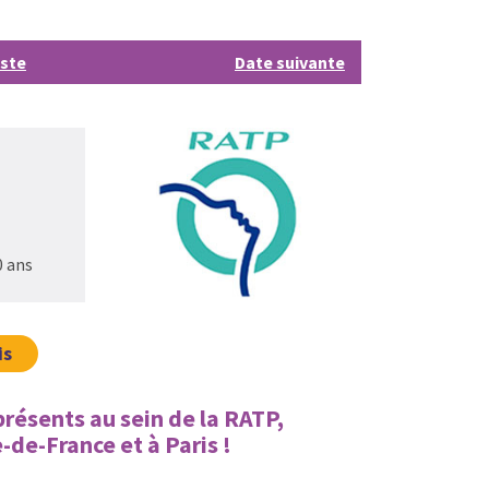
iste
Date suivante
0 ans
is
présents au sein de la RATP,
de-France et à Paris !