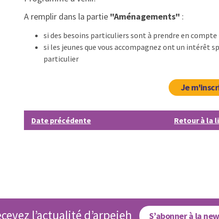
A remplir dans la partie
"Aménagements"
:
si des besoins particuliers sont à prendre en compte 
si les jeunes que vous accompagnez ont un intérêt sp
particulier
Je m'inscr
Date précédente
Retour à la l
cevez l’actualité d’arpejeh
S’abonner à la new