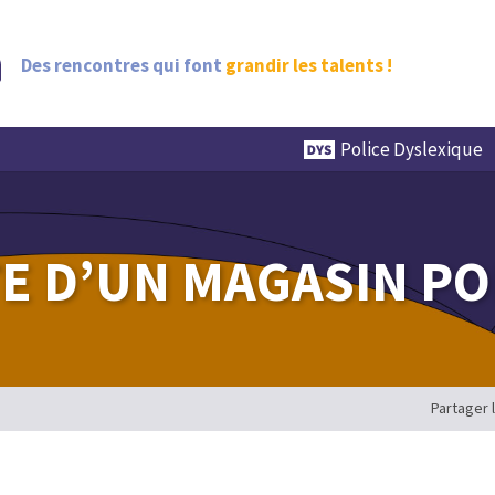
Des rencontres qui font
grandir les talents !
Police Dyslexique
TE D’UN MAGASIN PO
Partager 