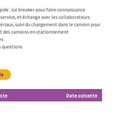
pide : ice breaker pour faire connaissance
 service, et échange avec les collaborateurs
riaux, suivi du chargement dans le camion pour
x et des camions en stationnement
es
s questions
is
iste
Date suivante