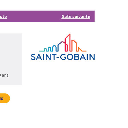
iste
Date suivante
0 ans
is