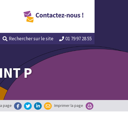
Rechercher
sur le site
01 79 97 28 55
INT P
la page
Imprimer la page