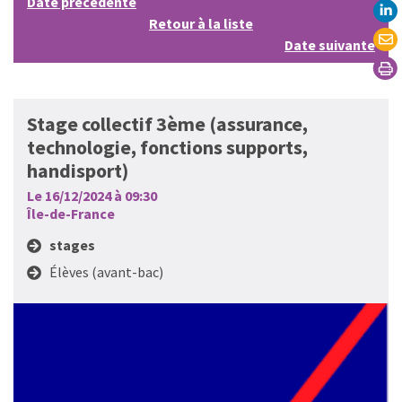
Date précédente
Retour à la liste
Date suivante
Stage collectif 3ème (assurance,
technologie, fonctions supports,
handisport)
Le 16/12/2024 à 09:30
Île-de-France
stages
Élèves (avant-bac)