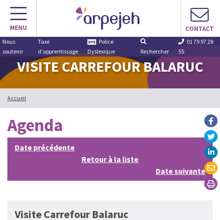
Aller
au
MENU
contenu
CONTACT
Nous
Taxe
Police
01 79 97 28
soutenir
d'apprentissage
Dyslexique
Rechercher
55
VISITE CARREFOUR BALARUC
Accueil
Agenda
Date précédente
Retour à la liste
Date suivante
Visite Carrefour Balaruc