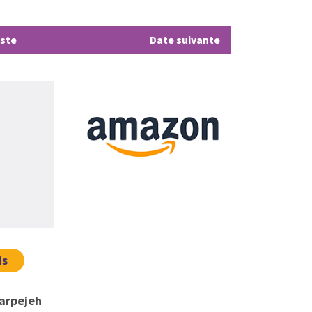
iste
Date suivante
is
 arpejeh