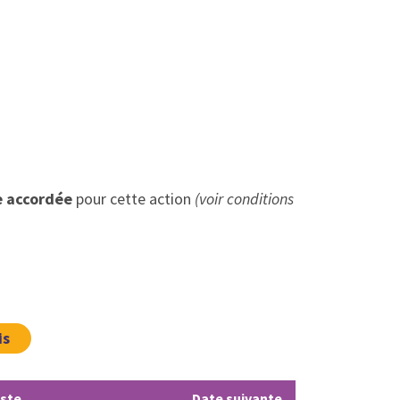
e accordée
pour cette action
(voir conditions
is
iste
Date suivante