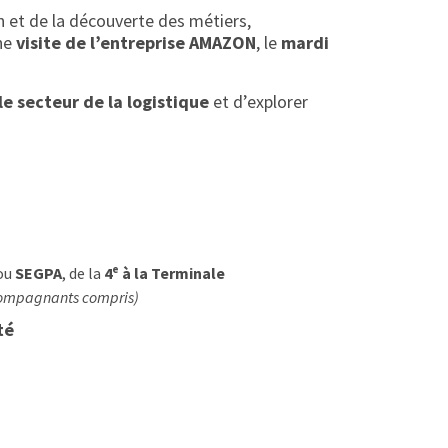
n et de la découverte des métiers,
une
visite de l’entreprise AMAZON
, le
mardi
le secteur de la logistique
et d’explorer
ou
SEGPA
, de la
4ᵉ à la Terminale
ompagnants compris)
té