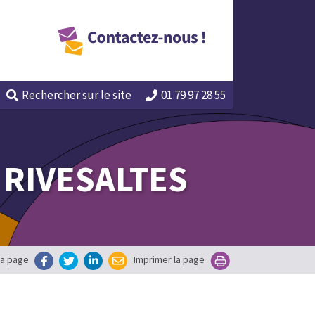
Rechercher
sur le site
01 79 97 28 55
 RIVESALTES
la page
Imprimer la page