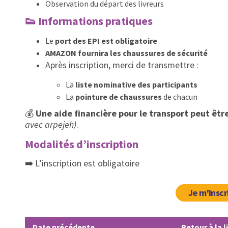
Observation du départ des livreurs
👟
Informations pratiques
Le
port des EPI est obligatoire
AMAZON fournira les chaussures de sécurité
Après inscription, merci de transmettre :
La
liste nominative des participants
La
pointure de chaussures
de chacun
💰
Une aide financière pour le transport peut êtr
avec arpejeh)
.
Modalités d’inscription
➡️ L’inscription est obligatoire
Je m'inscr
Date précédente
Retour à la l