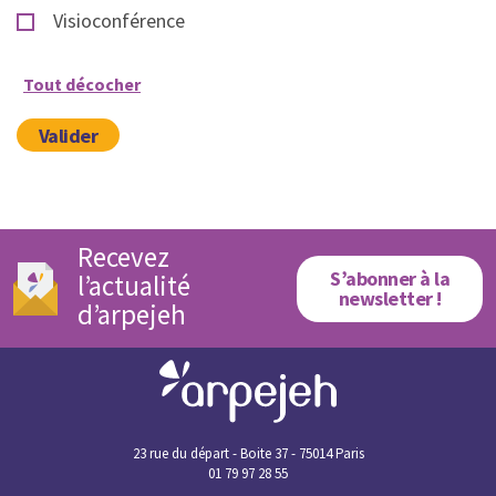
Visioconférence
Tout décocher
Valider
Recevez
S’abonner à la
l’actualité
newsletter !
d’arpejeh
23 rue du départ - Boite 37 - 75014 Paris
01 79 97 28 55