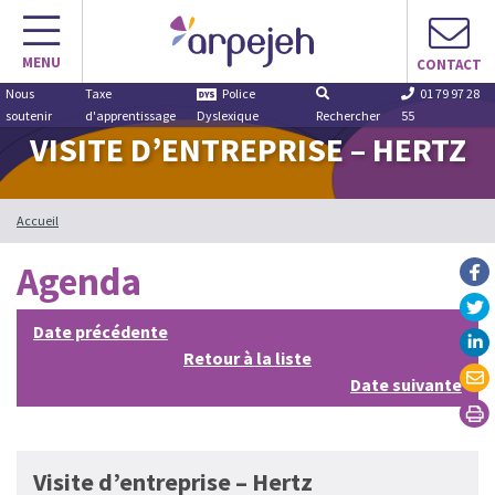
Aller
au
MENU
contenu
CONTACT
Nous
Taxe
Police
01 79 97 28
soutenir
d'apprentissage
Dyslexique
Rechercher
55
VISITE D’ENTREPRISE – HERTZ
Accueil
Agenda
Date précédente
Retour à la liste
Date suivante
Visite d’entreprise – Hertz