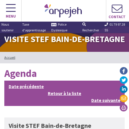
Aller
au
MENU
contenu
CONTACT
Nous
Taxe
Police
01 79 97 28
soutenir
d'apprentissage
Dyslexique
Rechercher
55
VISITE STEF BAIN-DE-BRETAGNE
Accueil
Agenda
Date précédente
Retour à la liste
Date suivante
Visite STEF Bain-de-Bretagne