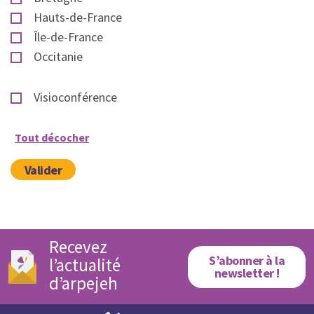
Hauts-de-France
Île-de-France
Occitanie
Visioconférence
Tout décocher
Valider
Recevez
S’abonner à la
l’actualité
newsletter !
d’arpejeh