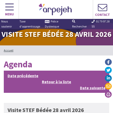
Aller
au
MENU
contenu
CONTACT
Nous
Taxe
Police
01 79 97 28
soutenir
d'apprentissage
Dyslexique
Rechercher
55
VISITE STEF BÉDÉE 28 AVRIL 2026
Accueil
Agenda
Date précédente
Retour à la liste
Date suivante
Visite STEF Bédée 28 avril 2026