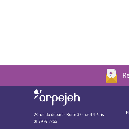
Re
P
23 rue du départ - Boite 37 - 75014 Paris
01 79 97 28 55