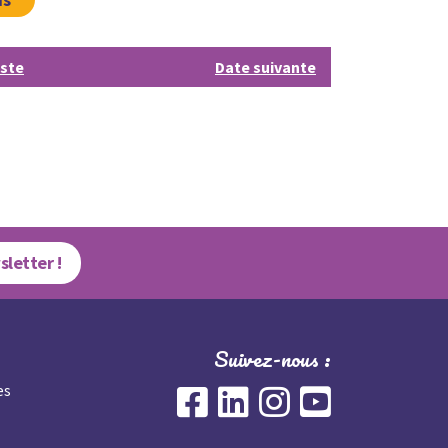
iste
Date suivante
sletter !
Suivez-nous :
es