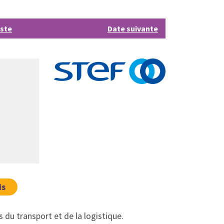
iste
Date suivante
is
 du transport et de la logistique.