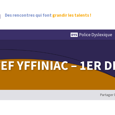
Des rencontres qui font
grandir les talents !
Police Dyslexique
TEF YFFINIAC – 1ER
Partager 