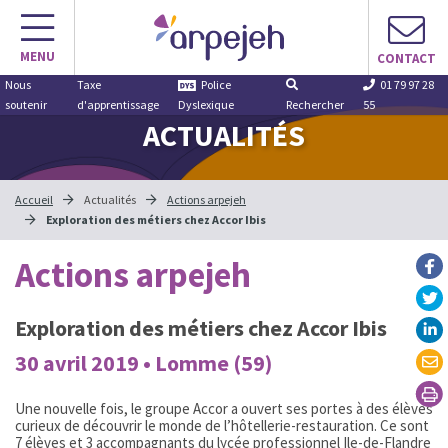
Aller
au
MENU
contenu
CONTACT
Nous
Taxe
Police
01 79 97 28
soutenir
d'apprentissage
Dyslexique
Rechercher
55
ACTUALITÉS
Accueil
Actualités
Actions arpejeh
Exploration des métiers chez Accor Ibis
Actions arpejeh
Exploration des métiers chez Accor Ibis
30 avril 2019 • Lomme (59)
Une nouvelle fois, le groupe Accor a ouvert ses portes à des élèves
curieux de découvrir le monde de l’hôtellerie-restauration. Ce sont
7 élèves et 3 accompagnants du lycée professionnel Ile-de-Flandre