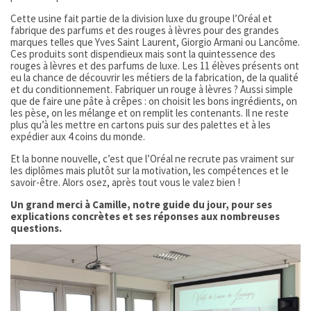
Cette usine fait partie de la division luxe du groupe l’Oréal et
fabrique des parfums et des rouges à lèvres pour des grandes
marques telles que Yves Saint Laurent, Giorgio Armani ou Lancôme.
Ces produits sont dispendieux mais sont la quintessence des
rouges à lèvres et des parfums de luxe. Les 11 élèves présents ont
eu la chance de découvrir les métiers de la fabrication, de la qualité
et du conditionnement. Fabriquer un rouge à lèvres ? Aussi simple
que de faire une pâte à crêpes : on choisit les bons ingrédients, on
les pèse, on les mélange et on remplit les contenants. Il ne reste
plus qu’à les mettre en cartons puis sur des palettes et à les
expédier aux 4 coins du monde.
Et la bonne nouvelle, c’est que l’Oréal ne recrute pas vraiment sur
les diplômes mais plutôt sur la motivation, les compétences et le
savoir-être. Alors osez, après tout vous le valez bien !
Un grand merci à Camille, notre guide du jour, pour ses
explications concrètes et ses réponses aux nombreuses
questions.