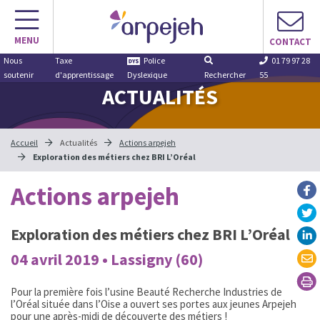
Aller
au
MENU
contenu
CONTACT
Nous
Taxe
Police
01 79 97 28
soutenir
d'apprentissage
Dyslexique
Rechercher
55
ACTUALITÉS
Accueil
Actualités
Actions arpejeh
Exploration des métiers chez BRI L’Oréal
Actions arpejeh
Exploration des métiers chez BRI L’Oréal
04 avril 2019 • Lassigny (60)
Pour la première fois l’usine Beauté Recherche Industries de
l’Oréal située dans l’Oise a ouvert ses portes aux jeunes Arpejeh
pour une après-midi de découverte des métiers !