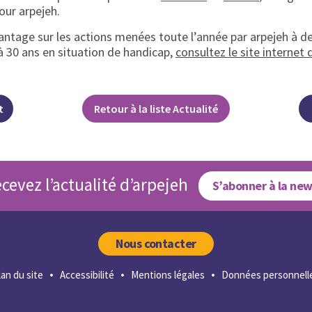
ur arpejeh.
antage sur les actions menées toute l’année par arpejeh à d
à 30 ans en situation de handicap,
consultez le site internet 
t
Retour à la liste Actualité
cevez l’actualité d’arpejeh
S’abonner à la new
Nous contacter
lan du site
Accessibilité
Mentions légales
Données personnell