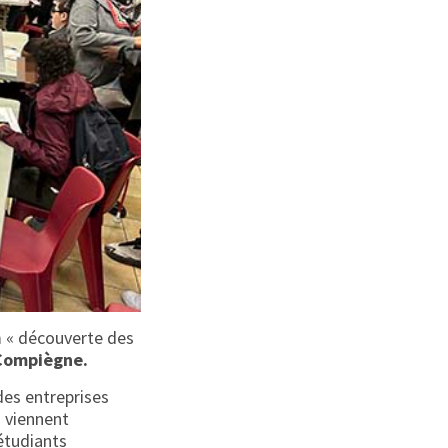
m « découverte des
-Compiègne.
des entreprises
 viennent
étudiants