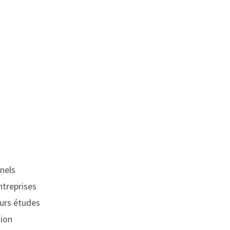
nnels
ntreprises
eurs études
tion