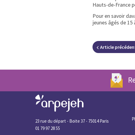
Hauts-de-France po
Pour en savoir dav
jeunes âgés de 15 
Article
précéden
Re
P
23 rue du départ - Boite 37 - 75014 Paris
01 79 97 28 55