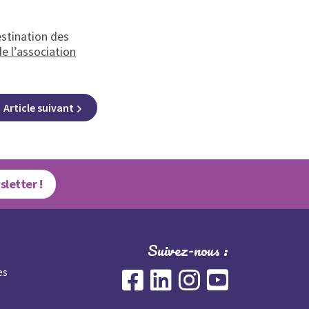
estination des
de l’association
Article
suivant
sletter !
Suivez-nous :
es