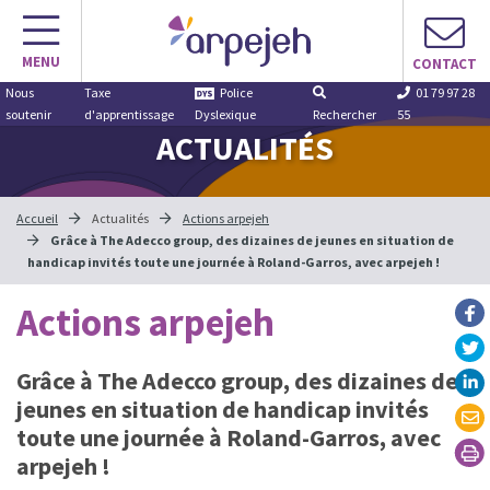
Aller
au
MENU
contenu
CONTACT
Nous
Taxe
Police
01 79 97 28
soutenir
d'apprentissage
Dyslexique
Rechercher
55
ACTUALITÉS
Accueil
Actualités
Actions arpejeh
Grâce à The Adecco group, des dizaines de jeunes en situation de
handicap invités toute une journée à Roland-Garros, avec arpejeh !
Actions arpejeh
Grâce à The Adecco group, des dizaines de
jeunes en situation de handicap invités
toute une journée à Roland-Garros, avec
arpejeh !