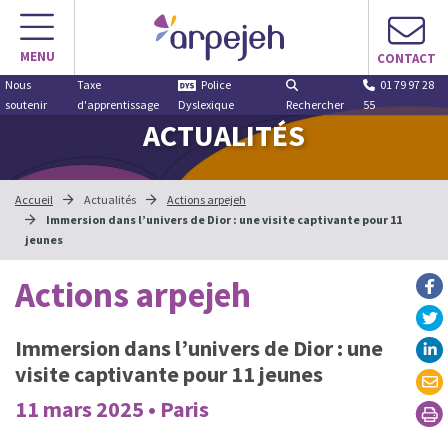
MENU
CONTACT
Nous
Taxe
Police
01 79 97 28
soutenir
d'apprentissage
Dyslexique
Rechercher
55
ACTUALITÉS
Accueil
Actualités
Actions arpejeh
Immersion dans l’univers de Dior : une visite captivante pour 11
jeunes
Actions arpejeh
Immersion dans l’univers de Dior : une
visite captivante pour 11 jeunes
11 mars 2025 • Paris