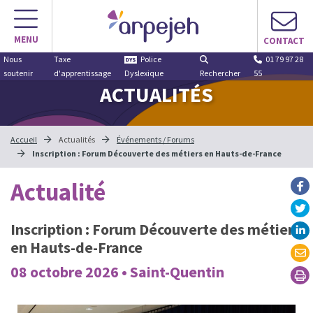
MENU
CONTACT
Nous
Taxe
Police
01 79 97 28
soutenir
d'apprentissage
Dyslexique
Rechercher
55
ACTUALITÉS
Accueil
Actualités
Événements / Forums
Inscription : Forum Découverte des métiers en Hauts-de-France
Actualité
Inscription : Forum Découverte des métiers
en Hauts-de-France
08 octobre 2026 • Saint-Quentin