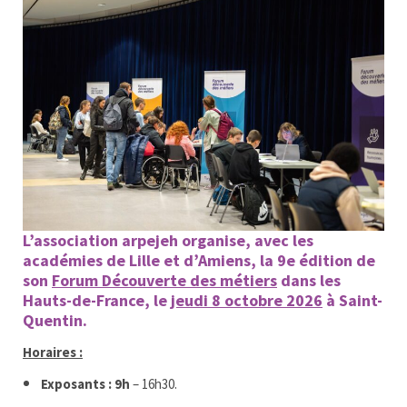
L’association arpejeh organise, avec les
académies de Lille et d’Amiens, la 9e édition de
son
Forum Découverte des métiers
dans les
Hauts-de-France, le
jeudi 8 octobre 2026
à Saint-
Quentin.
Horaires :
Exposants : 9h
– 16h30.