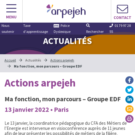
Aller
au
MENU
contenu
CONTACT
Nous
Taxe
Police
01 79 97 28
soutenir
d'apprentissage
Dyslexique
Rechercher
55
ACTUALITÉS
Accueil
Actualités
Actions arpejeh
Ma fonction, mon parcours – Groupe EDF
Actions arpejeh
Ma fonction, mon parcours – Groupe EDF
13 janvier 2022 • Paris
Le 13 janvier, la coordinatrice pédagogique du CFA des Métiers de
l’Energie est intervenue en visioconférence auprès de 11 jeunes
afin de leur présenter les possibilités de métiers de la filière.