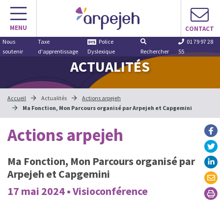
Aller
au
MENU
contenu
CONTACT
Nous
Taxe
Police
01 79 97 28
soutenir
d'apprentissage
Dyslexique
Rechercher
55
ACTUALITÉS
Accueil
Actualités
Actions arpejeh
Ma Fonction, Mon Parcours organisé par Arpejeh et Capgemini
Actions arpejeh
Ma Fonction, Mon Parcours organisé par
Arpejeh et Capgemini
17 mai 2024 • Visioconférence