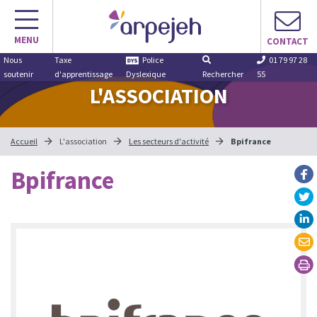
Aller
au
MENU
contenu
CONTACT
Nous
Taxe
Police
01 79 97 28
soutenir
d'apprentissage
Dyslexique
Rechercher
55
L'ASSOCIATION
Accueil
L'association
Les secteurs d'activité
Bpifrance
Bpifrance