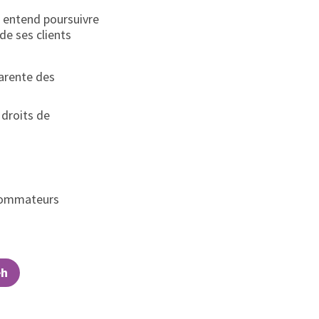
 entend poursuivre
e ses clients
parente des
 droits de
onsommateurs
eh