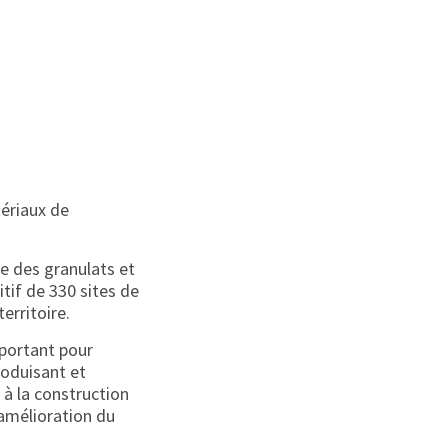
tériaux de
se des granulats et
itif de 330 sites de
erritoire.
mportant pour
roduisant et
à la construction
’amélioration du