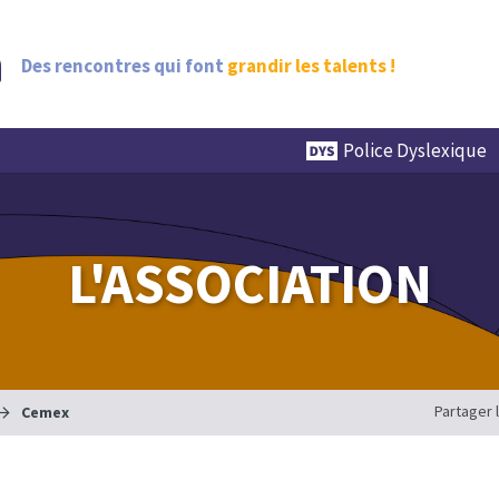
Des rencontres qui font
grandir les talents !
Police Dyslexique
L'ASSOCIATION
Partager 
Cemex