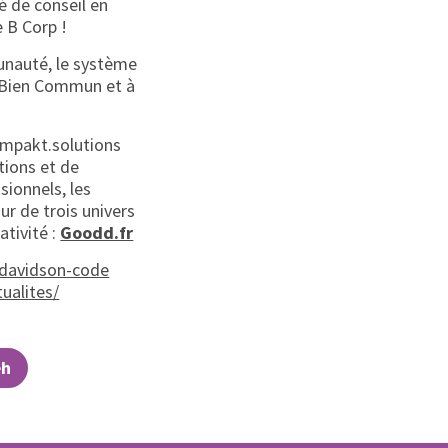
é de conseil en
 B Corp !
munauté, le système
 Bien Commun et à
impakt.solutions
tions et de
sionnels, les
ur de trois univers
ativité :
Goodd.fr
/davidson-code
ualites/
eh