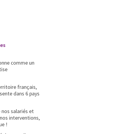
nes
tionne comme un
tise
rritoire français,
ésente dans 6 pays
 nos salariés et
e nos interventions,
ue !