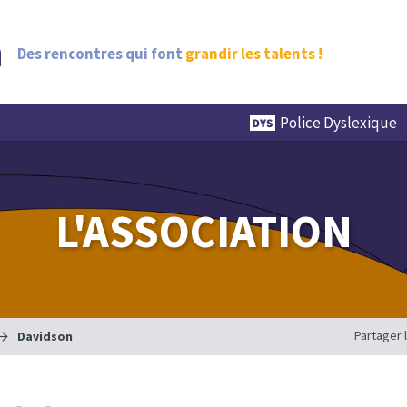
Des rencontres qui font
grandir les talents !
Police Dyslexique
L'ASSOCIATION
Partager 
Davidson