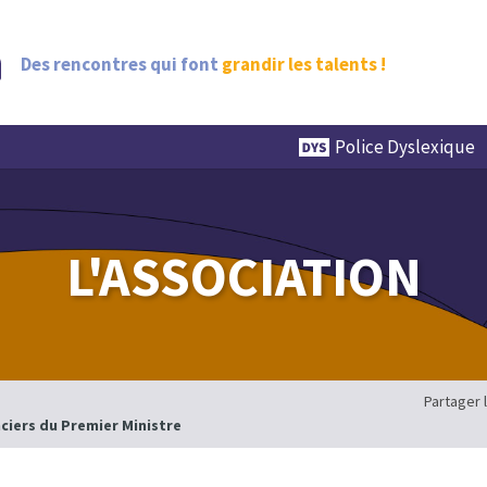
Des rencontres qui font
grandir les talents !
Police Dyslexique
L'ASSOCIATION
Partager 
nciers du Premier Ministre