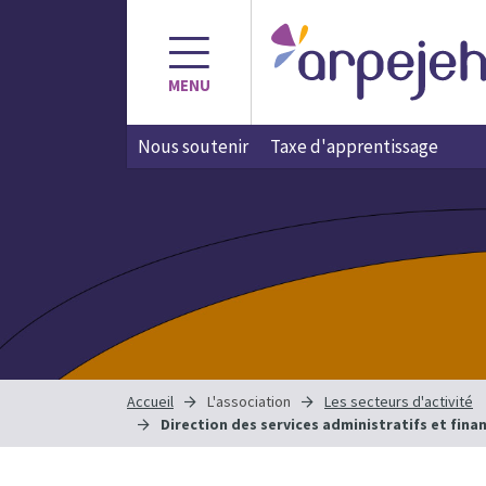
Aller
au
contenu
MENU
Nous soutenir
Taxe d'apprentissage
Accueil
L'association
Les secteurs d'activité
Direction des services administratifs et fina