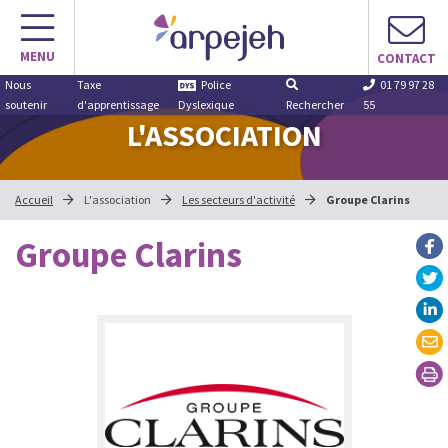
Aller
au
MENU
contenu
CONTACT
Nous
Taxe
Police
01 79 97 28
soutenir
d'apprentissage
Dyslexique
Rechercher
55
L'ASSOCIATION
Accueil
L'association
Les secteurs d'activité
Groupe Clarins
Groupe Clarins