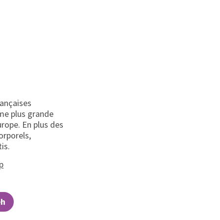
rançaises
ème plus grande
rope. En plus des
orporels,
is.
(ouvrir dans un nouvel onglet)
ap
eh