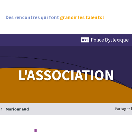
Des rencontres qui font
grandir les talents !
Police Dyslexique
L'ASSOCIATION
Partager 
Marionnaud