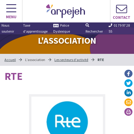
Aller
au
MENU
contenu
CONTACT
Nous
Taxe
Police
01 79 97 28
soutenir
d'apprentissage
Dyslexique
Rechercher
55
L'ASSOCIATION
Accueil
L'association
Les secteurs d'activité
RTE
RTE