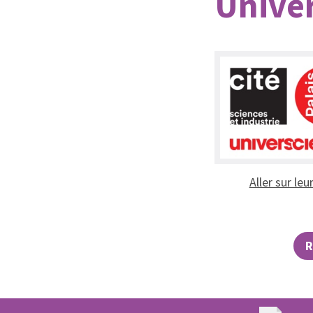
Unive
Aller sur leu
R