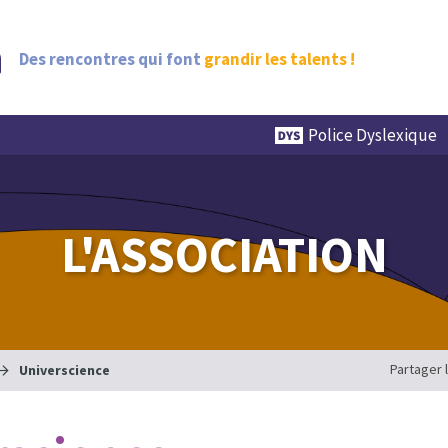
Des rencontres qui font
grandir les talents !
Police Dyslexique
L'ASSOCIATION
Partager 
Universcience