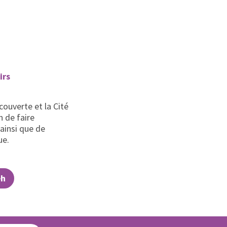
irs
couverte et la Cité
n de faire
 ainsi que de
ue.
eh