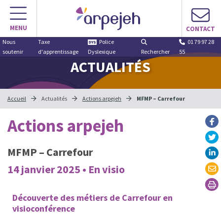
MENU
CONTACT
Nous
Taxe
Police
01 79 97 28
soutenir
d'apprentissage
Dyslexique
Rechercher
55
ACTUALITÉS
Accueil
Actualités
Actions arpejeh
MFMP – Carrefour
Actions arpejeh
MFMP – Carrefour
14 janvier 2025 • En visio
Découverte des métiers de Carrefour en
visioconférence