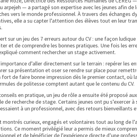
riane Roze, Directrice des Ressources Humaines de CEREG —
arpejeh — a partagé son expertise avec les jeunes afin de l
hes vers le monde professionnel. À travers des échanges d
atives, elle a su capter l’attention des élèves tout en leur t
s.
vert sur un jeu des 7 erreurs autour du CV : une façon ludique 
ter et de comprendre les bonnes pratiques. Une fois les err
a expliqué comment rechercher un stage activement.
 l’importance d’aller directement sur le terrain : repérer les e
arer sa présentation et oser se rendre sur place pour remett
fort de faire bonne impression dès le premier contact, où la
ormules de politesse comptent autant que le contenu du CV.
onseils en pratique, un jeu de rôle a ensuite été proposé aux
lle de recherche de stage. Certains jeunes ont pu s’exercer à
essaient à un professionnel, avec des retours bienveillants e
t montrés curieux, engagés et volontaires tout au long de l’a
ions. Ce moment privilégié leur a permis de mieux compren
onnel et de bénéficier de l’expérience directe d’une profes