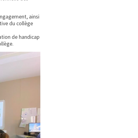
engagement, ainsi
tive du collège
uation de handicap
ollège.