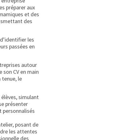
 entreprise
es préparer aux
ynamiques et des
ransmettant des
d’identifier les
eurs passées en
ntreprises autour
re son CV en main
 tenue, le
 élèves, simulant
 se présenter
t personnalisés
telier, posant de
dre les attentes
sionnelle des