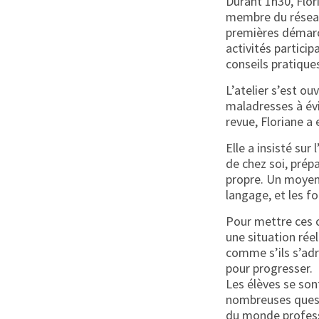
Durant 1h30, Flo
membre du réseau 
premières démarc
activités particip
conseils pratique
L’atelier s’est ou
maladresses à évi
revue, Floriane 
Elle a insisté sur
de chez soi, prép
propre. Un moyen 
langage, et les f
Pour mettre ces c
une situation rée
comme s’ils s’adr
pour progresser.
Les élèves se son
nombreuses quest
du monde professi