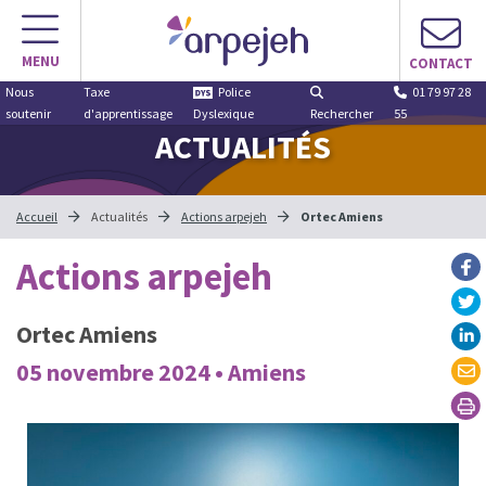
MENU
CONTACT
Nous
Taxe
Police
01 79 97 28
soutenir
d'apprentissage
Dyslexique
Rechercher
55
ACTUALITÉS
Accueil
Actualités
Actions arpejeh
Ortec Amiens
Actions arpejeh
Ortec Amiens
05 novembre 2024 • Amiens