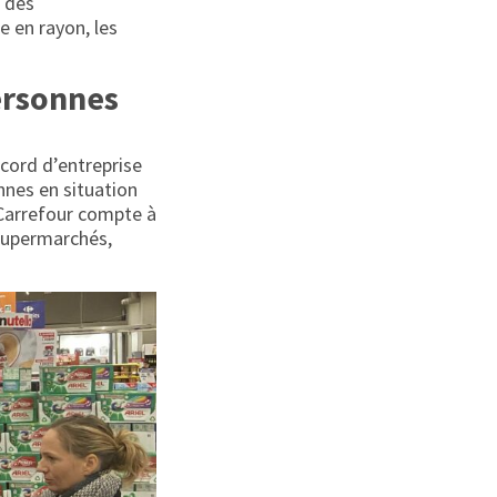
r des
 en rayon, les
ersonnes
cord d’entreprise
nnes en situation
 Carrefour compte à
Supermarchés,