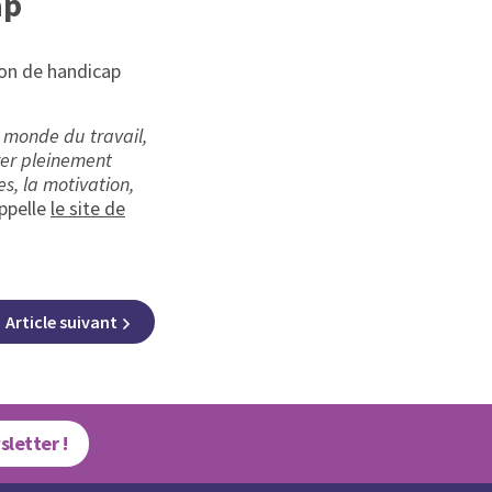
ap
ion de handicap
e monde du travail,
rer pleinement
s, la motivation,
appelle
le site de
Article
suivant
sletter !