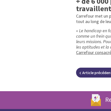
+ de 6 000
travaillen
Carrefour met un p
tout au long de leu
«
Le handicap en fa
comme un frein qui
leurs missions. Pou
les aptitudes et l
Carrefour consacré
Article
précéden
Re