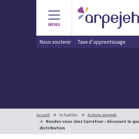
Aller
au
contenu
MENU
Nous soutenir
Taxe d'apprentissage
Accueil
Actualités
Actions arpejeh
Rendez-vous chez Carrefour : découvrir le qu
distribution