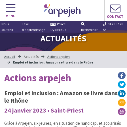
Aller
au
MENU
contenu
CONTACT
Nous
Taxe
Police
01 79 97 28
soutenir
d'apprentissage
Dyslexique
Rechercher
55
ACTUALITÉS
Accueil
Actualités
Actions arpejeh
Emploi et inclusion : Amazon se livre dans le Rhône
Actions arpejeh
Emploi et inclusion : Amazon se livre dans
le Rhône
24 janvier 2023 • Saint-Priest
Grâce à Arpejeh, six jeunes, en situation de handicap, et scolarisés