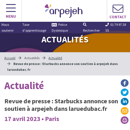
Aller
au
MENU
contenu
CONTACT
Nous
Taxe
Police
01 79 97 28
soutenir
d'apprentissage
Dyslexique
Rechercher
55
ACTUALITÉS
Accueil
Actualités
Actualité
Revue de presse : Starbucks annonce son soutien à arpejeh dans
laruedubac.fr
Actualité
Revue de presse : Starbucks annonce son
soutien à arpejeh dans laruedubac.fr
17 avril 2023 • Paris