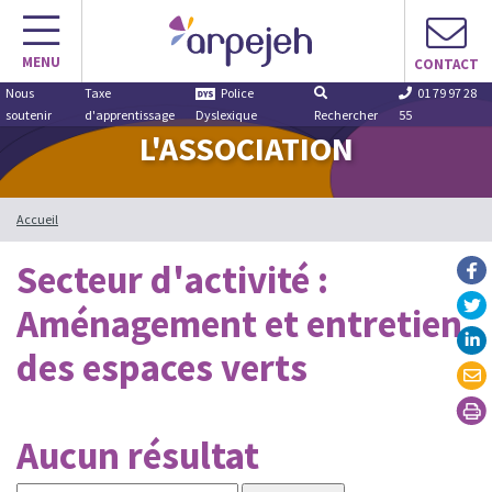
Aller
au
MENU
contenu
CONTACT
Nous
Taxe
Police
01 79 97 28
soutenir
d'apprentissage
Dyslexique
Rechercher
55
L'ASSOCIATION
Accueil
Secteur d'activité :
Aménagement et entretien
des espaces verts
Aucun résultat