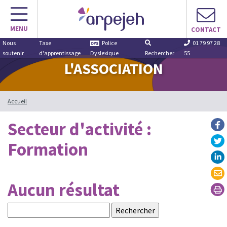
Aller
au
MENU
contenu
CONTACT
Nous
Taxe
Police
01 79 97 28
soutenir
d'apprentissage
Dyslexique
Rechercher
55
L'ASSOCIATION
Accueil
Secteur d'activité :
Formation
Aucun résultat
Rechercher :