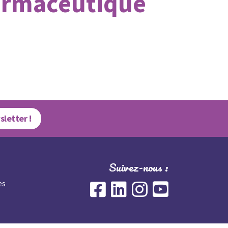
armaceutique
sletter !
Suivez-nous :
es