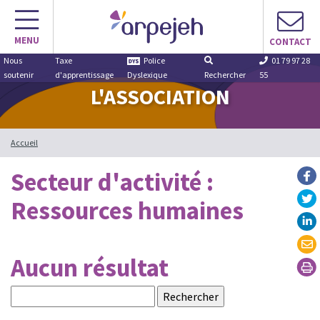
Aller
au
MENU
contenu
CONTACT
Nous
Taxe
Police
01 79 97 28
soutenir
d'apprentissage
Dyslexique
Rechercher
55
L'ASSOCIATION
Accueil
Secteur d'activité :
Ressources humaines
Aucun résultat
Rechercher :