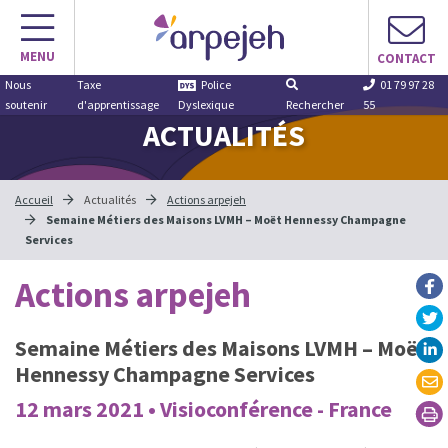
Aller
au
MENU
contenu
CONTACT
Nous
Taxe
Police
01 79 97 28
soutenir
d'apprentissage
Dyslexique
Rechercher
55
ACTUALITÉS
Accueil
Actualités
Actions arpejeh
Semaine Métiers des Maisons LVMH – Moët Hennessy Champagne
Services
Actions arpejeh
Semaine Métiers des Maisons LVMH – Moët
Hennessy Champagne Services
12 mars 2021 • Visioconférence - France