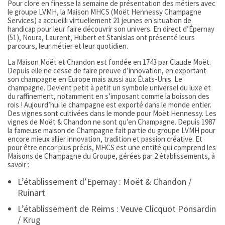
Pour clore en finesse la semaine de présentation des métiers avec
le groupe LVMH, la Maison MHCS (Moët Hennessy Champagne
Services) a accueilli virtuellement 21 jeunes en situation de
handicap pour leur faire découvrir son univers. En direct d’Épernay
(51), Noura, Laurent, Hubert et Stanislas ont présenté leurs
parcours, leur métier et leur quotidien.
La Maison Moët et Chandon est fondée en 1743 par Claude Moët.
Depuis elle ne cesse de faire preuve d’innovation, en exportant
son champagne en Europe mais aussi aux États-Unis. Le
champagne. Devient petit à petit un symbole universel du luxe et
du raffinement, notamment en s’imposant comme la boisson des
rois ! Aujourd’hui le champagne est exporté dans le monde entier.
Des vignes sont cultivées dans le monde pour Moët Hennessy. Les
vignes de Moët & Chandon ne sont qu’en Champagne. Depuis 1987
la fameuse maison de Champagne fait partie du groupe LVMH pour
encore mieux allier innovation, tradition et passion créative. Et
pour être encor plus précis, MHCS est une entité qui comprend les
Maisons de Champagne du Groupe, gérées par 2 établissements, à
savoir :
L’établissement d’Epernay : Moët & Chandon /
Ruinart
L’établissement de Reims : Veuve Clicquot Ponsardin
/ Krug