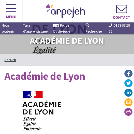
Aller
au
MENU
contenu
CONTACT
Nous
Taxe
Police
01 79 97 28
soutenir
d'apprentissage
Dyslexique
Rechercher
55
ACADÉMIE DE LYON
Accueil
Académie de Lyon