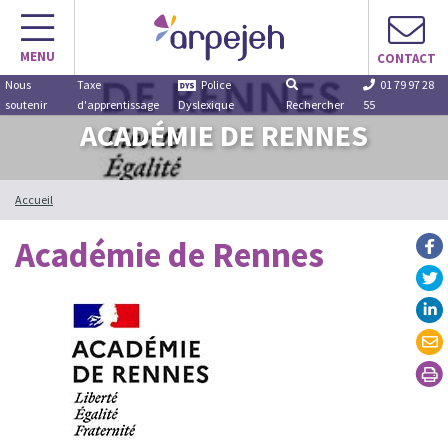
Aller
au
MENU
contenu
CONTACT
Nous
Taxe
Police
01 79 97 28
soutenir
d'apprentissage
Dyslexique
Rechercher
55
ACADÉMIE DE RENNES
Accueil
Académie de Rennes