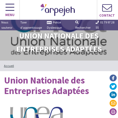
Aller
au
MENU
contenu
CONTACT
Nous
Taxe
Police
01 79 97 28
soutenir
d'apprentissage
Dyslexique
Rechercher
55
UNION NATIONALE DES
ENTREPRISES ADAPTÉES
Accueil
Union Nationale des
Entreprises Adaptées