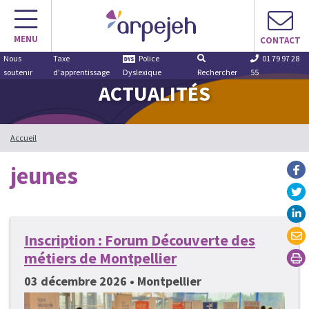
Aller
au
MENU
contenu
CONTACT
Nous
Taxe
Police
01 79 97 28
soutenir
d'apprentissage
Dyslexique
Rechercher
55
ACTUALITÉS
Accueil
jeunes
Inscription : Forum Découverte des
métiers de Montpellier
03 décembre 2026 • Montpellier