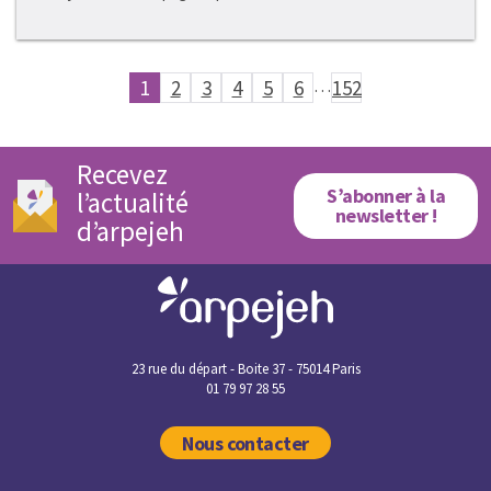
1
2
3
4
5
6
…
152
Recevez
S’abonner à la
l’actualité
newsletter !
d’arpejeh
23 rue du départ - Boite 37 - 75014 Paris
01 79 97 28 55
Nous contacter