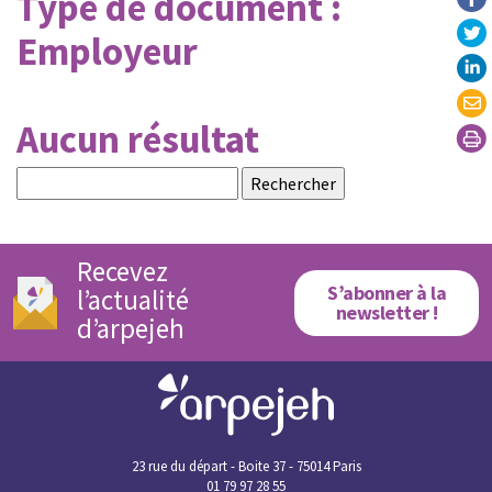
Type de document :
Employeur
Aucun résultat
Rechercher :
Recevez
S’abonner à la
l’actualité
newsletter !
d’arpejeh
23 rue du départ - Boite 37 - 75014 Paris
01 79 97 28 55