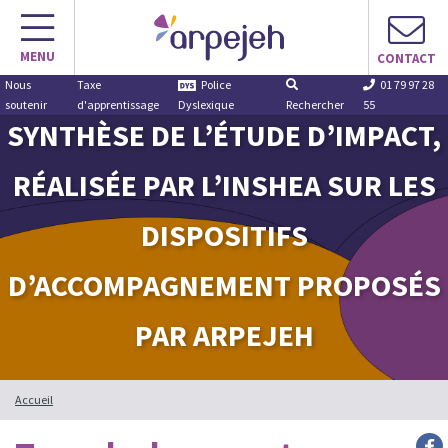
Aller
au
MENU
contenu
CONTACT
Nous
Taxe
Police
01 79 97 28
soutenir
d'apprentissage
Dyslexique
Rechercher
55
SYNTHÈSE DE L’ÉTUDE D’IMPACT,
RÉALISÉE PAR L’INSHEA SUR LES
DISPOSITIFS
D’ACCOMPAGNEMENT PROPOSÉS
PAR ARPEJEH
Accueil