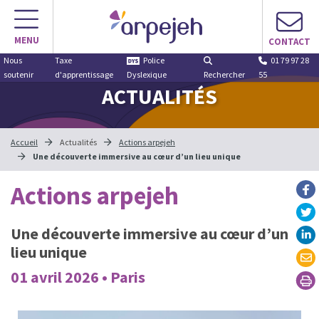
MENU
CONTACT
Nous
Taxe
Police
01 79 97 28
soutenir
d'apprentissage
Dyslexique
Rechercher
55
ACTUALITÉS
Accueil
Actualités
Actions arpejeh
Une découverte immersive au cœur d’un lieu unique
Actions arpejeh
Une découverte immersive au cœur d’un
lieu unique
01 avril 2026 • Paris