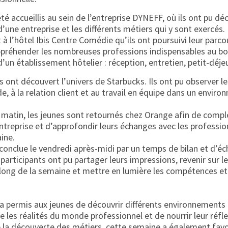
été accueillis au sein de l’entreprise DYNEFF, où ils ont pu déc
une entreprise et les différents métiers qui y sont exercés.
 à l’hôtel Ibis Centre Comédie qu’ils ont poursuivi leur parco
appréhender les nombreuses professions indispensables au b
un établissement hôtelier : réception, entretien, petit-déj
es ont découvert l’univers de Starbucks. Ils ont pu observer le
e, à la relation client et au travail en équipe dans un envir
i matin, les jeunes sont retournés chez Orange afin de compl
ntreprise et d’approfondir leurs échanges avec les professi
ine.
conclue le vendredi après-midi par un temps de bilan et d’é
 participants ont pu partager leurs impressions, revenir sur 
 long de la semaine et mettre en lumière les compétences e
a permis aux jeunes de découvrir différents environnements d
les réalités du monde professionnel et de nourrir leur réfle
e la découverte des métiers, cette semaine a également favo