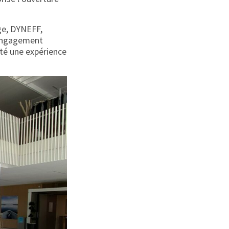
ge, DYNEFF,
r engagement
été une expérience