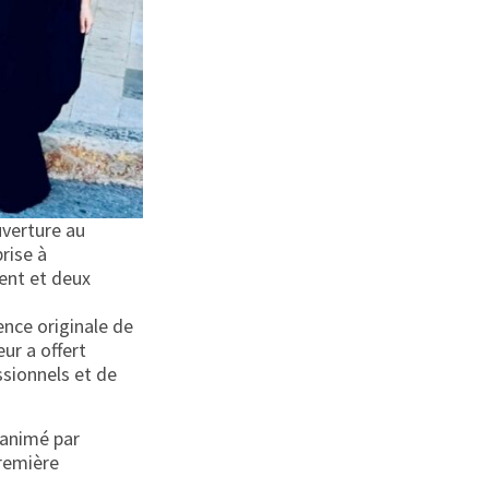
uverture au
rise à
gent et deux
ence originale de
ur a offert
ssionnels et de
 animé par
première