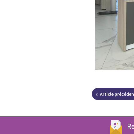
Article
précéden
Re