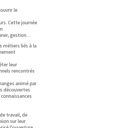
ouvrir le
urs. Cette journée
on
euner, gestion…
s métiers liés à la
onnement
éter leur
onnels rencontrés
changes animé par
les découvertes
t connaissances
e travail, de
xion sur leur
risé l’ouverture