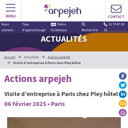
MENU
CONTACT
Nous
Taxe
Police
01 79 97 28
soutenir
d'apprentissage
Dyslexique
Rechercher
55
ACTUALITÉS
Accueil
Actualités
Actions arpejeh
Visite d’entreprise à Paris chez Pley hôtel
Actions arpejeh
Visite d’entreprise à Paris chez Pley hôtel
06 février 2025 • Paris