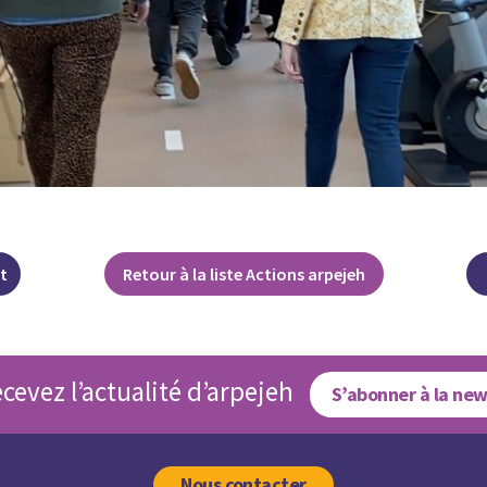
t
Retour à la liste Actions arpejeh
cevez l’actualité d’arpejeh
S’abonner à la new
Nous contacter