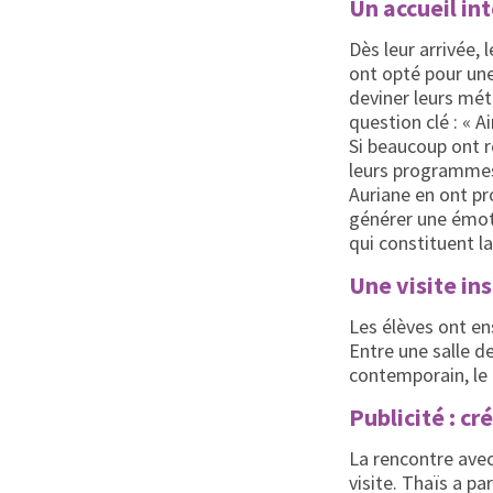
Un accueil int
Dès leur arrivée, 
ont opté pour une 
deviner leurs méti
question clé : « A
Si beaucoup ont r
leurs programmes 
Auriane en ont pr
générer une émoti
qui constituent l
Une visite in
Les élèves ont en
Entre une salle d
contemporain, le 
Publicité : cr
La rencontre avec
visite. Thaïs a p