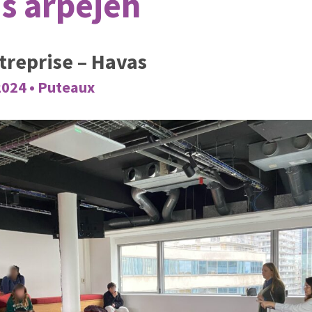
s arpejeh
ntreprise – Havas
024 • Puteaux