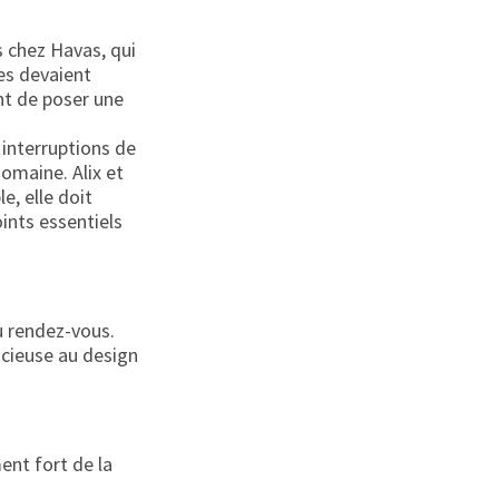
es chez Havas, qui
nes devaient
ant de poser une
 interruptions de
omaine. Alix et
e, elle doit
ints essentiels
u rendez-vous.
acieuse au design
ent fort de la