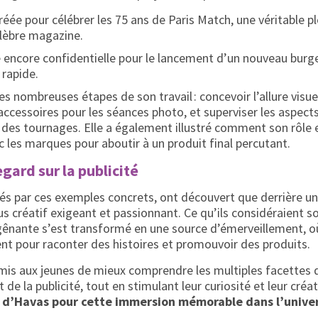
créée pour célébrer les 75 ans de Paris Match, une véritable 
élèbre magazine.
ncore confidentielle pour le lancement d’un nouveau burge
 rapide.
es nombreuses étapes de son travail : concevoir l’allure visuel
accessoires pour les séances photo, et superviser les aspects 
des tournages. Elle a également illustré comment son rôle 
c les marques pour aboutir à un produit final percutant.
gard sur la publicité
vés par ces exemples concrets, ont découvert que derrière un
s créatif exigeant et passionnant. Ce qu’ils considéraient
gênante s’est transformé en une source d’émerveillement, où 
ent pour raconter des histoires et promouvoir des produits.
rmis aux jeunes de mieux comprendre les multiples facettes 
e la publicité, tout en stimulant leur curiosité et leur créat
 d’Havas pour cette immersion mémorable dans l’univers