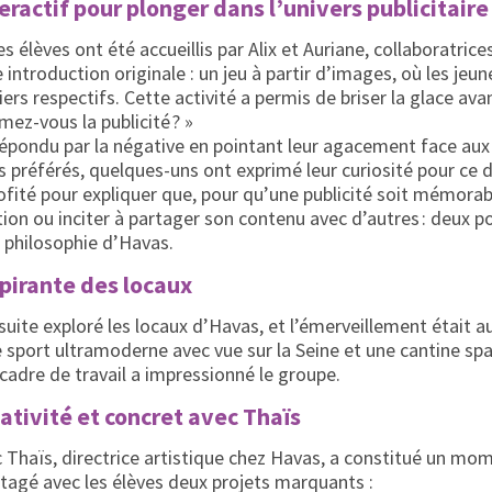
eractif pour plonger dans l’univers publicitaire
les élèves ont été accueillis par Alix et Auriane, collaboratric
introduction originale : un jeu à partir d’images, où les jeu
ers respectifs. Cette activité a permis de briser la glace av
imez-vous la publicité ? »
épondu par la négative en pointant leur agacement face aux
préférés, quelques-uns ont exprimé leur curiosité pour ce d
ofité pour expliquer que, pour qu’une publicité soit mémorabl
on ou inciter à partager son contenu avec d’autres : deux po
a philosophie d’Havas.
spirante des locaux
suite exploré les locaux d’Havas, et l’émerveillement était a
e sport ultramoderne avec vue sur la Seine et une cantine sp
cadre de travail a impressionné le groupe.
éativité et concret avec Thaïs
 Thaïs, directrice artistique chez Havas, a constitué un mom
artagé avec les élèves deux projets marquants :