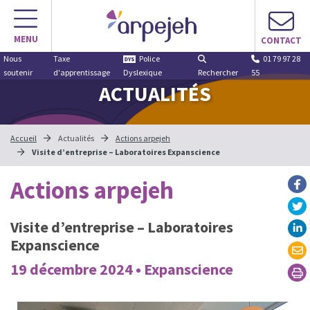
MENU
CONTACT
Nous
Taxe
Police
01 79 97 28
soutenir
d'apprentissage
Dyslexique
Rechercher
55
ACTUALITÉS
Accueil
Actualités
Actions arpejeh
Visite d’entreprise – Laboratoires Expanscience
Actions arpejeh
Visite d’entreprise – Laboratoires
Expanscience
19 décembre 2024 • Expanscience