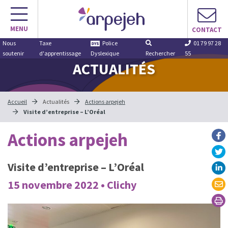
Aller
au
MENU
contenu
CONTACT
Nous
Taxe
Police
01 79 97 28
soutenir
d'apprentissage
Dyslexique
Rechercher
55
ACTUALITÉS
Accueil
Actualités
Actions arpejeh
Visite d’entreprise – L’Oréal
Actions arpejeh
Visite d’entreprise – L’Oréal
15 novembre 2022 • Clichy